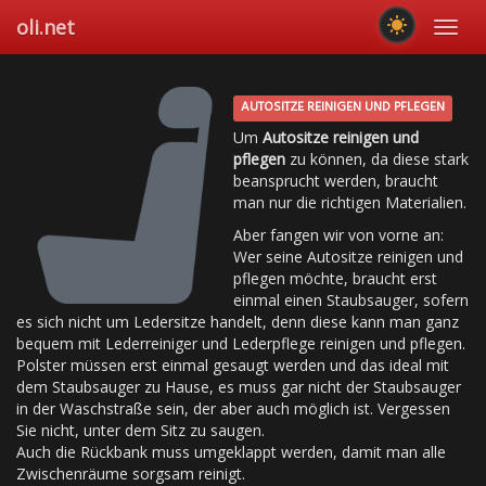
Skip
oli.net
Toggl
to
navig
main
content
AUTOSITZE REINIGEN UND PFLEGEN
Um
Autositze reinigen und
pflegen
zu können, da diese stark
beansprucht werden, braucht
man nur die richtigen Materialien.
Aber fangen wir von vorne an:
Wer seine Autositze reinigen und
pflegen möchte, braucht erst
einmal einen Staubsauger, sofern
es sich nicht um Ledersitze handelt, denn diese kann man ganz
bequem mit Lederreiniger und Lederpflege reinigen und pflegen.
Polster müssen erst einmal gesaugt werden und das ideal mit
dem Staubsauger zu Hause, es muss gar nicht der Staubsauger
in der Waschstraße sein, der aber auch möglich ist. Vergessen
Sie nicht, unter dem Sitz zu saugen.
Auch die Rückbank muss umgeklappt werden, damit man alle
Zwischenräume sorgsam reinigt.