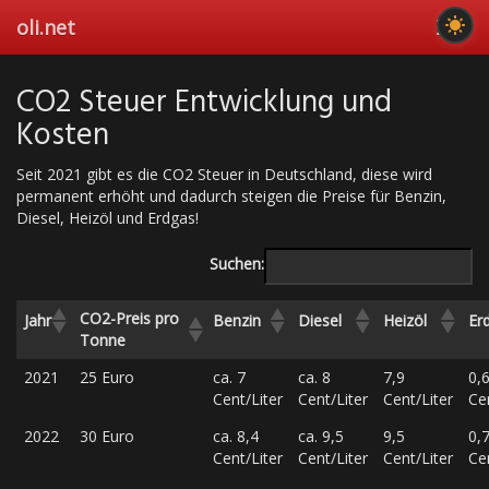
Skip
oli.net
Toggl
to
navig
main
content
CO2 Steuer Entwicklung und
Kosten
Seit 2021 gibt es die CO2 Steuer in Deutschland, diese wird
permanent erhöht und dadurch steigen die Preise für Benzin,
Diesel, Heizöl und Erdgas!
Suchen:
CO2-Preis pro
Jahr
Benzin
Diesel
Heizöl
Er
Tonne
2021
25 Euro
ca. 7
ca. 8
7,9
0,
Cent/Liter
Cent/Liter
Cent/Liter
Ce
2022
30 Euro
ca. 8,4
ca. 9,5
9,5
0,
Cent/Liter
Cent/Liter
Cent/Liter
Ce