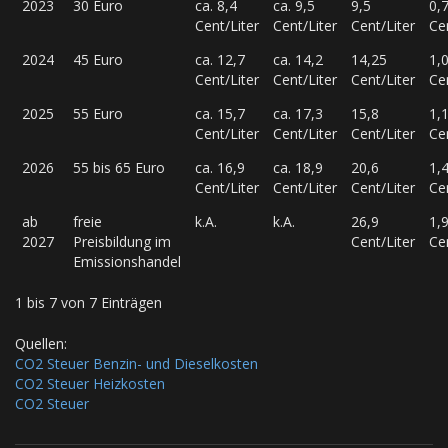
2023
30 Euro
ca. 8,4
ca. 9,5
9,5
0,
Cent/Liter
Cent/Liter
Cent/Liter
Ce
2024
45 Euro
ca. 12,7
ca. 14,2
14,25
1,
Cent/Liter
Cent/Liter
Cent/Liter
Ce
2025
55 Euro
ca. 15,7
ca. 17,3
15,8
1,
Cent/Liter
Cent/Liter
Cent/Liter
Ce
2026
55 bis 65 Euro
ca. 16,9
ca. 18,9
20,6
1,
Cent/Liter
Cent/Liter
Cent/Liter
Ce
ab
freie
k.A.
k.A.
26,9
1,
2027
Preisbildung im
Cent/Liter
Ce
Emissionshandel
1 bis 7 von 7 Einträgen
Quellen:
CO2 Steuer Benzin- und Dieselkosten
CO2 Steuer Heizkosten
CO2 Steuer