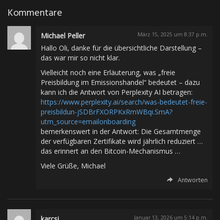
Kommentare
Michael Peller
März 15, 2025 um 8:37 p.m.
Hallo Oli, danke für die übersichtliche Darstellung –
das war mir so nicht klar.
Vielleicht noch eine Erläuterung, was „freie
Preisbildung im Emissionshandel“ bedeutet – dazu
kann ich die Antwort von Perplexity AI betragen:
https://www.perplexity.ai/search/was-bedeutet-freie-
preisbildun-jSDBrFXORPKxRmWBqi.SmA?
utm_source=emailonboarding
bemerkenswert in der Antwort: Die Gesamtmenge
der verfügbaren Zertifikate wird jährlich reduziert …
das erinnert an den Bitcoin-Mechanismus …
Viele Grüße, Michael
Antworten
karcsi
Januar 13, 2026 um 5:14 p.m.