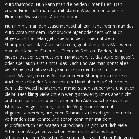
Autoshampoo. Nun kann man die beiden Eimer füllen. Den
ersten Eimer füllt man nur mit klarem Wasser, den anderen
Eimer mit Wasser und Autoshampoo.
Nun nimmt man den Waschhandschuh zur Hand, wenn man das
Auto vorab mit dem Hochdruckreiniger oder dem Schlauch
abgespritzt hat. Man geht zuerst in den Eimer mit dem
Shampoo, seift das Auto schön ein, geht aber jedes Mal, wenn
man die Hand im Eimer hat, über das Sieb am Boden, denn
dieses löst den Schmutz vom Handschuh. Ist das Auto eingeseift
oder aber auch erst einmal das Dach und wie man sonst alles
der Reihe nach abwäscht, kann man in den Eimer mit dem
klaren Wasser, um das Auto wieder von Shampoo zu befreien.
Auch hier sollte der Nutzer mit der Hand über das Sieb reiben,
damit der Waschhandschuhe immer schön sauber wird und auch
bleibt. Dies klingt vielleicht ein wenig schwierig, ist es aber nicht
und man kann sich so der schonenden Autowäsche zuwenden.
Ist dies alles geschehen, kann der Wagen noch einmal
abgespritzt werden, um jeden Schmutz zu beseitigen, der noch
vorhanden sein könnte und schon kann man mit dem
Microfasertuch den Wagen abtrocknen. Es gibt natürlich viele
Arten, den Wagen zu waschen. Aber man sollte es lieber
schonen machen. Wussten Sie schon, dass sie bei der Reinigung