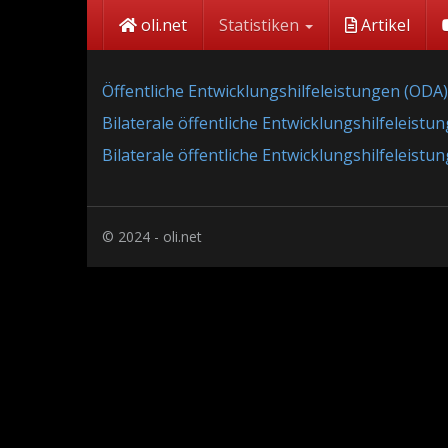
Skip
oli.net
Statistiken
Artikel
to
main
content
Öffentliche Entwicklungshilfeleistungen (ODA)
Bilaterale öffentliche Entwicklungshilfeleist
Bilaterale öffentliche Entwicklungshilfeleist
© 2024 - oli.net