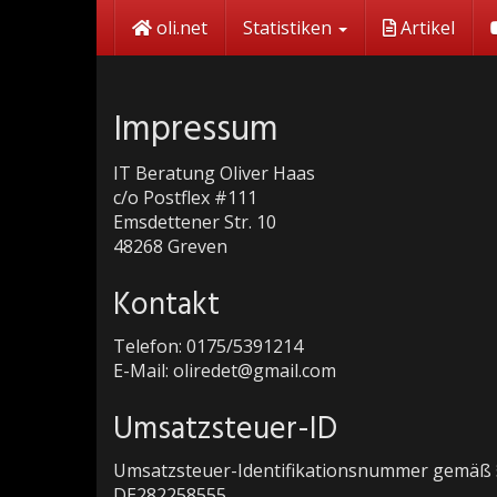
Skip
oli.net
Statistiken
Artikel
to
main
content
Impressum
IT Beratung Oliver Haas
c/o Postflex #111
Emsdettener Str. 10
48268 Greven
Kontakt
Telefon: 0175/5391214
E-Mail: oliredet@gmail.com
Umsatzsteuer-ID
Umsatzsteuer-Identifikationsnummer gemäß §
DE282258555