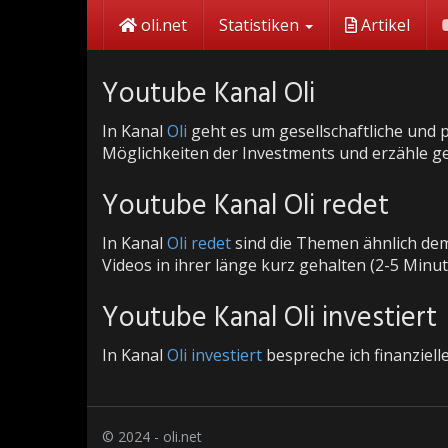
Skip
oli.net
Statistiken
Artikel
to
main
content
Youtube Kanal Oli
In Kanal
Oli
geht es um gesellschaftliche und
Möglichkeiten der Investments und erzähle gern
Youtube Kanal Oli redet
In Kanal
Oli redet
sind die Themen ähnlich dem 
Videos in ihrer länge kurz gehalten (2-5 Min
Youtube Kanal Oli investiert
In Kanal
Oli investiert
bespreche ich finanziel
© 2024 - oli.net