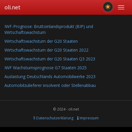
Skip
oli.net
Toggl
to
navig
main
content
IWF-Prognose: Bruttoinlandsprodukt (BIP) und
Wirtschaftswachstum
Wirtschaftswachstum der G20 Staaten
Wirtschaftswachstum der G20 Staaten 2022
Wirtschaftswachstum der G20 Staaten Q3 2023
IWF Wachstumsprognose G7 Staaten 2025
Auslastung Deutschlands Automobilwerke 2023
Automobilzulieferer insolvent oder Stellenabbau
© 2024 - oli.net
§ Datenschutzerklärung
Impressum