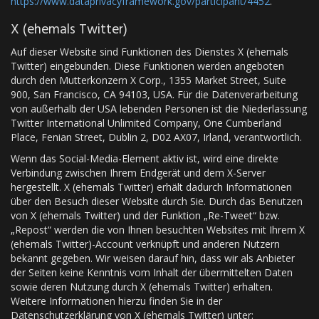
https://www.dataprivacyframework.gov/participant/4452
.
X (ehemals Twitter)
Auf dieser Website sind Funktionen des Dienstes X (ehemals
Twitter) eingebunden. Diese Funktionen werden angeboten
durch den Mutterkonzern X Corp., 1355 Market Street, Suite
900, San Francisco, CA 94103, USA. Für die Datenverarbeitung
von außerhalb der USA lebenden Personen ist die Niederlassung
Twitter International Unlimited Company, One Cumberland
Place, Fenian Street, Dublin 2, D02 AX07, Irland, verantwortlich.
Wenn das Social-Media-Element aktiv ist, wird eine direkte
Verbindung zwischen Ihrem Endgerät und dem X-Server
hergestellt. X (ehemals Twitter) erhält dadurch Informationen
über den Besuch dieser Website durch Sie. Durch das Benutzen
von X (ehemals Twitter) und der Funktion „Re-Tweet“ bzw.
„Repost“ werden die von Ihnen besuchten Websites mit Ihrem X
(ehemals Twitter)-Account verknüpft und anderen Nutzern
bekannt gegeben. Wir weisen darauf hin, dass wir als Anbieter
der Seiten keine Kenntnis vom Inhalt der übermittelten Daten
sowie deren Nutzung durch X (ehemals Twitter) erhalten.
Weitere Informationen hierzu finden Sie in der
Datenschutzerklärung von X (ehemals Twitter) unter: