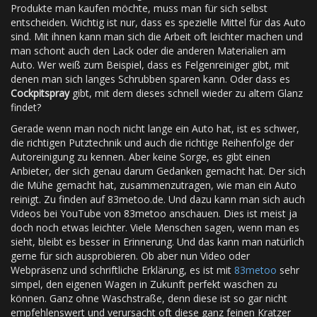
Produkte man kaufen möchte, muss man für sich selbst
entscheiden. Wichtig ist nur, dass es spezielle Mittel für das Auto
sind. Mit ihnen kann man sich die Arbeit oft leichter machen und
man schont auch den Lack oder die anderen Materialien am
Auto. Wer weiß zum Beispiel, dass es Felgenreiniger gibt, mit
denen man sich langes Schrubben sparen kann. Oder dass es
Cockpitspray
gibt, mit dem dieses schnell wieder zu altem Glanz
findet?
Gerade wenn man noch nicht lange ein Auto hat, ist es schwer,
die richtigen Putztechnik und auch die richtige Reihenfolge der
Autoreinigung zu kennen. Aber keine Sorge, es gibt einen
Anbieter, der sich genau darum Gedanken gemacht hat. Der sich
die Mühe gemacht hat, zusammenzutragen, wie man ein Auto
reinigt. Zu finden auf 83metoo.de. Und dazu kann man sich auch
Videos bei YouTube von 83metoo anschauen. Dies ist meist ja
doch noch etwas leichter. Viele Menschen sagen, wenn man es
sieht, bleibt es besser in Erinnerung. Und das kann man natürlich
gerne für sich ausprobieren. Ob aber nun Video oder
Webpräsenz und schriftliche Erklärung, es ist mit
83metoo
sehr
simpel, den eigenen Wagen in Zukunft perfekt waschen zu
können. Ganz ohne Waschstraße, denn diese ist so gar nicht
empfehlenswert und verursacht oft diese ganz feinen Kratzer