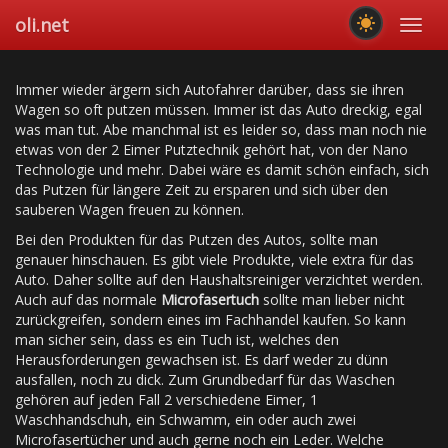
Skip
oli.net
Toggl
to
navig
main
content
Immer wieder ärgern sich Autofahrer darüber, dass sie ihren
Wagen so oft putzen müssen. Immer ist das Auto dreckig, egal
was man tut. Abe manchmal ist es leider so, dass man noch nie
etwas von der 2 Eimer Putztechnik gehört hat, von der Nano
Technologie und mehr. Dabei wäre es damit schön einfach, sich
das Putzen für längere Zeit zu ersparen und sich über den
sauberen Wagen freuen zu können.
Bei den Produkten für das Putzen des Autos, sollte man
genauer hinschauen. Es gibt viele Produkte, viele extra für das
Auto. Daher sollte auf den Haushaltsreiniger verzichtet werden.
Auch auf das normale
Microfasertuch
sollte man lieber nicht
zurückgreifen, sondern eines im Fachhandel kaufen. So kann
man sicher sein, dass es ein Tuch ist, welches den
Herausforderungen gewachsen ist. Es darf weder zu dünn
ausfallen, noch zu dick. Zum Grundbedarf für das Waschen
gehören auf jeden Fall 2 verschiedene Eimer, 1
Waschhandschuh, ein Schwamm, ein oder auch zwei
Microfasertücher und auch gerne noch ein Leder. Welche