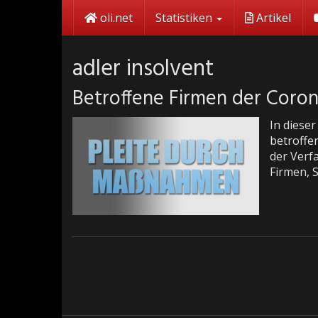
Skip
oli.net
Statistiken
Artikel
to
main
content
adler insolvent
Betroffene Firmen der Cor
In diese
betroffen
der Verf
Firmen, 