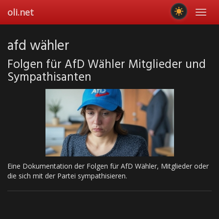
Skip
oli.net
Toggl
to
navig
main
content
afd wähler
Folgen für AfD Wähler Mitglieder und
Sympathisanten
Eine Dokumentation der Folgen für AfD Wähler, Mitglieder oder
die sich mit der Partei sympathisieren.