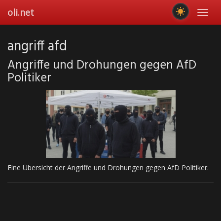
Skip
oli.net
Toggl
to
navig
main
content
angriff afd
Angriffe und Drohungen gegen AfD
Politiker
Eine Übersicht der Angriffe und Drohungen gegen AfD Politiker.