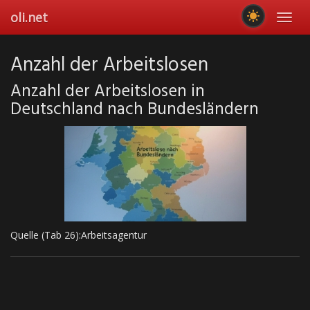
Skip
oli.net
Toggl
to
navig
main
content
Anzahl der Arbeitslosen
Anzahl der Arbeitslosen in
Deutschland nach Bundesländern
Quelle (Tab 26):Arbeitsagentur