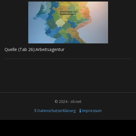
Quelle (Tab 26):Arbeitsagentur
© 2024 - oli.net
§ Datenschutzerklärung
Impressum