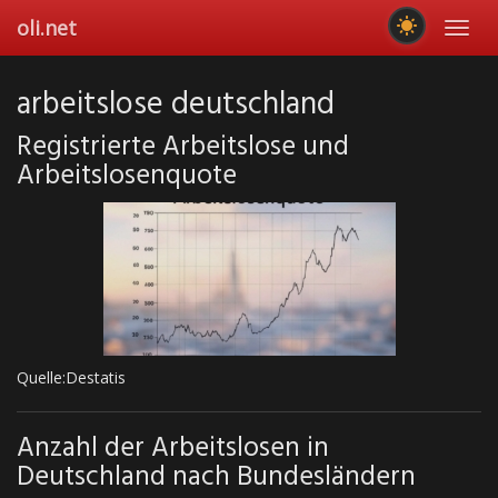
Skip
oli.net
Toggl
to
navig
main
content
arbeitslose deutschland
Registrierte Arbeitslose und
Arbeitslosenquote
Quelle:Destatis
Anzahl der Arbeitslosen in
Deutschland nach Bundesländern