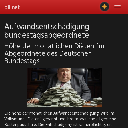
Skip
oli.net
Toggl
to
navig
main
content
Aufwandsentschädigung
bundestagsabgeordnete
Höhe der monatlichen Diäten für
Abgeordnete des Deutschen
Bundestags
Die höhe der monatlichen Aufwandsentschädigung, wird im
Volksmund „Diäten“ genannt und ihre monatliche allgemeine
Kostenpauschale. Die Entschädigung ist steuerpflichtig, die