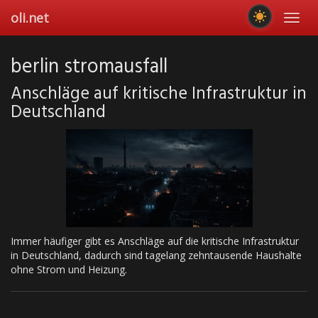
Skip
oli.net
Toggl
to
navig
main
content
berlin stromausfall
Anschläge auf kritische Infrastruktur in
Deutschland
Immer häufiger gibt es Anschläge auf die kritische Infrastruktur
in Deutschland, dadurch sind tagelang zehntausende Haushalte
ohne Strom und Heizung.