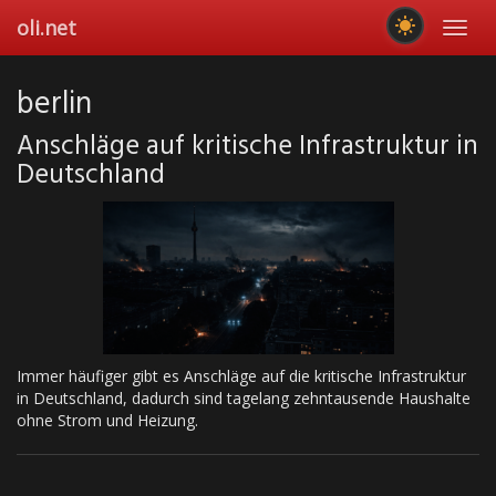
Skip
oli.net
Toggl
to
navig
main
content
berlin
Anschläge auf kritische Infrastruktur in
Deutschland
Immer häufiger gibt es Anschläge auf die kritische Infrastruktur
in Deutschland, dadurch sind tagelang zehntausende Haushalte
ohne Strom und Heizung.