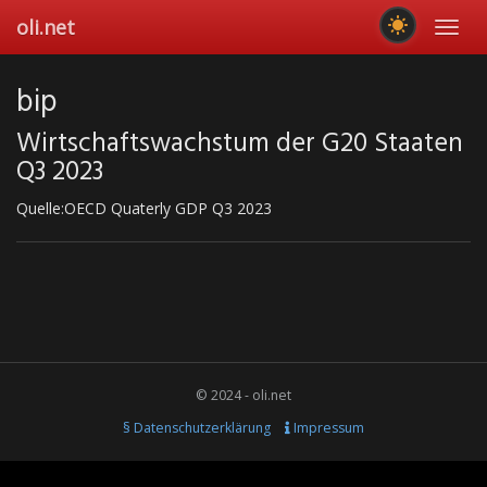
Skip
oli.net
Toggl
to
navig
main
content
bip
Wirtschaftswachstum der G20 Staaten
Q3 2023
Quelle:OECD Quaterly GDP Q3 2023
© 2024 - oli.net
§ Datenschutzerklärung
Impressum