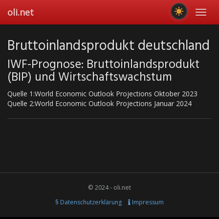
Skip
oli.net
Toggl
to
navig
main
content
Bruttoinlandsprodukt deutschland
IWF-Prognose: Bruttoinlandsprodukt
(BIP) und Wirtschaftswachstum
Quelle 1:World Economic Outlook Projections Oktober 2023
Quelle 2:World Economic Outlook Projections Januar 2024
© 2024 - oli.net
§ Datenschutzerklärung
Impressum