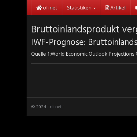
Skip
oli.net
Statistiken
Artikel
to
main
content
Bruttoinlandsprodukt ver
IWF-Prognose: Bruttoinland
Quelle 1:World Economic Outlook Projections
© 2024 - oli.net