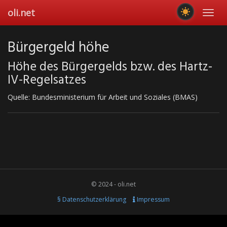
Skip
oli.net
Toggl
to
navig
main
content
Bürgergeld höhe
Höhe des Bürgergelds bzw. des Hartz-
IV-Regelsatzes
Quelle: Bundesministerium für Arbeit und Soziales (BMAS)
© 2024 - oli.net
§ Datenschutzerklärung
Impressum