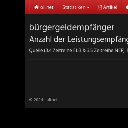
Skip
oli.net
Statistiken
Artikel
to
main
content
bürgergeldempfänger
Anzahl der Leistungsempfänge
Quelle (3.4 Zeitreihe ELB & 3.5 Zeitreihe NEF)
© 2024 - oli.net