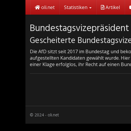
Skip
oli.net
Statistiken
Artikel
to
main
content
Bundestagsvizepräsident
Gescheiterte Bundestagsviz
Die AfD sitzt seit 2017 im Bundestag und bek
aufgestellten Kandidaten gewählt wurde. Hier
einer Klage erfolglos, ihr Recht auf einen Bu
© 2024 - oli.net