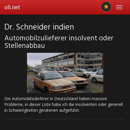
Skip
oli.net
Toggl
to
navig
main
content
Dr. Schneider indien
Automobilzulieferer insolvent oder
Stellenabbau
Die Automobilzulieferer in Deutschland haben massive
Probleme, in dieser Liste habe ich die insolventen oder generell
in Schwierigkeiten geratenen aufgeführt.