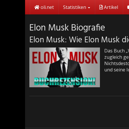
Skip
oli.net
Statistiken
Artikel
to
main
content
Elon Musk Biografie
Elon Musk: Wie Elon Musk di
Das Buch „
zugleich ge
Nichtsdesto
und seine I