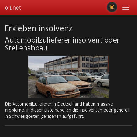
Skip
oli.net
Toggl
to
navig
main
content
Erxleben insolvenz
Automobilzulieferer insolvent oder
Stellenabbau
Die Automobilzulieferer in Deutschland haben massive
Probleme, in dieser Liste habe ich die insolventen oder generell
in Schwierigkeiten geratenen aufgeführt.