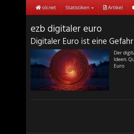
Skip
oli.net
Statistiken
Artikel
to
main
content
ezb digitaler euro
Digitaler Euro ist eine Gefahr
Der digit
Ideen. 
Euro