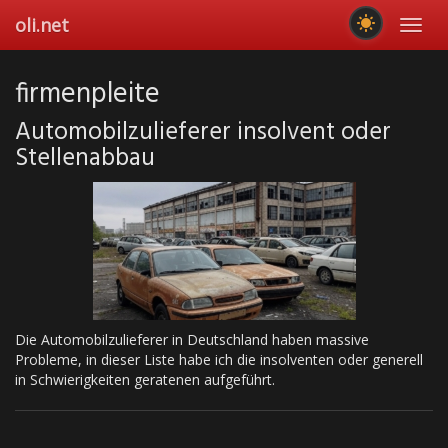
Skip
oli.net
Toggl
to
navig
main
content
firmenpleite
Automobilzulieferer insolvent oder
Stellenabbau
Die Automobilzulieferer in Deutschland haben massive
Probleme, in dieser Liste habe ich die insolventen oder generell
in Schwierigkeiten geratenen aufgeführt.