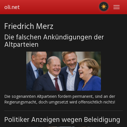
Skip
oli.net
Toggl
to
navig
main
content
Friedrich Merz
Die falschen Ankündigungen der
Altparteien
Die sogenannten Altparteien fordern permanent, sind an der
Regierungsmacht, doch umgesetzt wird offensichtlich nichts!
Politiker Anzeigen wegen Beleidigung