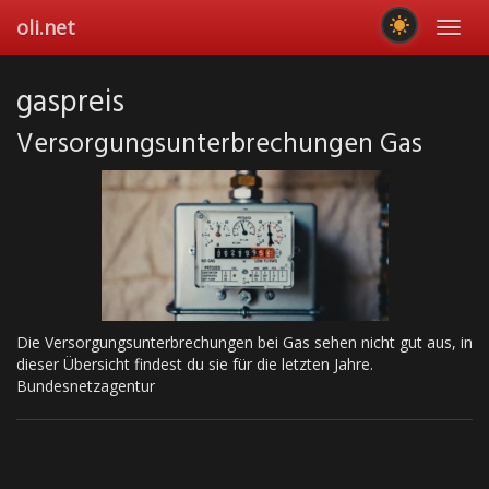
Skip
oli.net
Toggl
to
navig
main
content
gaspreis
Ver­sor­gungs­un­ter­bre­chun­gen Gas
Die Versorgungsunterbrechungen bei Gas sehen nicht gut aus, in
dieser Übersicht findest du sie für die letzten Jahre.
Bundesnetzagentur