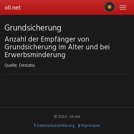
Skip
oli.net
Toggl
to
navig
main
content
Grundsicherung
Anzahl der Empfänger von
Grundsicherung im Alter und bei
Erwerbsminderung
Quelle: Destatis
© 2024 - oli.net
§ Datenschutzerklärung
Impressum