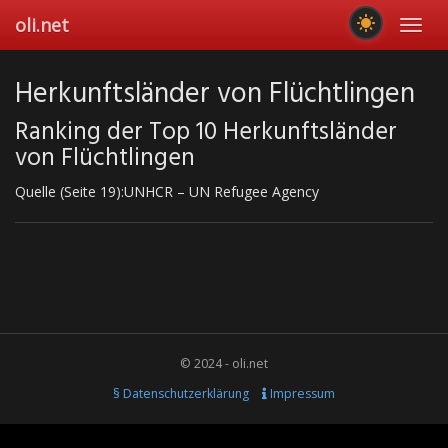
Skip
oli.net
Toggl
to
navig
main
content
Herkunftsländer von Flüchtlingen
Ranking der Top 10 Herkunftsländer
von Flüchtlingen
Quelle (Seite 19):UNHCR – UN Refugee Agency
© 2024 - oli.net
§ Datenschutzerklärung
Impressum