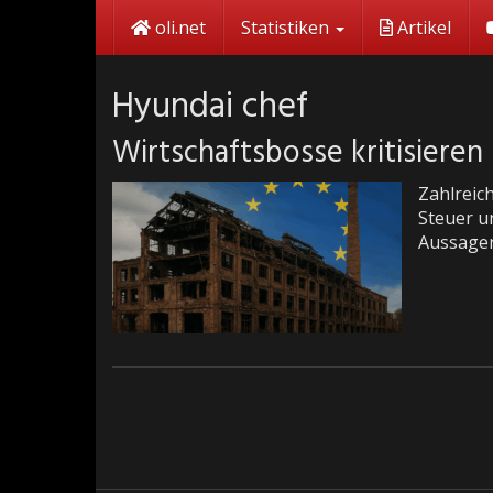
Skip
oli.net
Statistiken
Artikel
to
main
content
Hyundai chef
Wirtschaftsbosse kritisiere
Zahlreic
Steuer u
Aussage