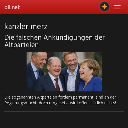
Skip
oli.net
Toggl
to
navig
main
content
kanzler merz
Die falschen Ankündigungen der
Altparteien
Die sogenannten Altparteien fordern permanent, sind an der
Regierungsmacht, doch umgesetzt wird offensichtlich nichts!