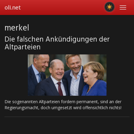
Skip
oli.net
Toggl
to
navig
main
content
merkel
Die falschen Ankündigungen der
Altparteien
Die sogenannten Altparteien fordern permanent, sind an der
Regierungsmacht, doch umgesetzt wird offensichtlich nichts!