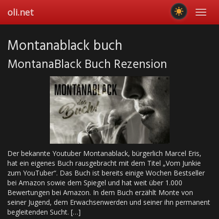
Skip
oli.net
Toggl
to
navig
main
content
Montanablack buch
MontanaBlack Buch Rezension
Der bekannte Youtuber Montanablack, bürgerlich Marcel Eris,
hat ein eigenes Buch rausgebracht mit dem Titel „Vom Junkie
zum YouTuber“. Das Buch ist bereits einige Wochen Bestseller
bei Amazon sowie dem Spiegel und hat weit über 1.000
Bewertungen bei Amazon. In dem Buch erzählt Monte von
seiner Jugend, dem Erwachsenwerden und seiner ihn permanent
begleitenden Sucht. […]