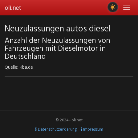
Skip
oli.net
Toggl
to
navig
main
content
Neuzulassungen autos diesel
Anzahl der Neuzulassungen von
Fahrzeugen mit Dieselmotor in
Deutschland
Quelle: Kba.de
© 2024 - oli.net
§ Datenschutzerklärung
Impressum