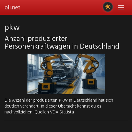
Skip
oli.net
Toggl
to
navig
main
content
pkw
Anzahl produzierter
Personenkraftwagen in Deutschland
Die Anzahl der produzierten PKW in Deutschland hat sich
deutlich verändert, in dieser Übersicht kannst du es
nachvollziehen. Quellen VDA Statista