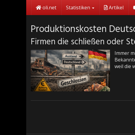
Skip
oli.net
Statistiken
Artikel
to
main
content
Produktionskosten Deuts
Firmen die schließen oder St
Immer me
Bekannte
weil die 