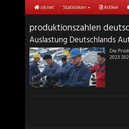
Skip
oli.net
Statistiken
Artikel
to
main
content
produktionszahlen deuts
Auslastung Deutschlands A
Die Prod
2023 202