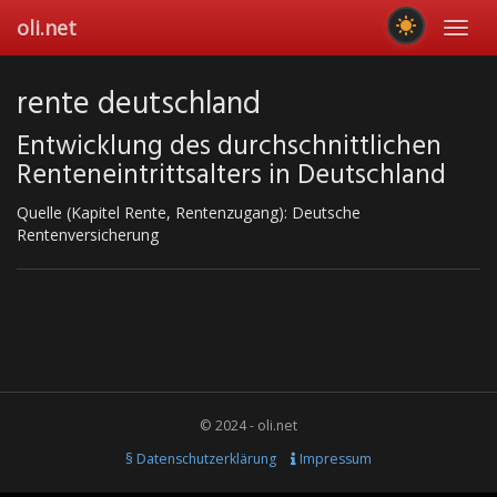
Skip
oli.net
Toggl
to
navig
main
content
rente deutschland
Entwicklung des durchschnittlichen
Renteneintrittsalters in Deutschland
Quelle (Kapitel Rente, Rentenzugang): Deutsche
Rentenversicherung
© 2024 - oli.net
§ Datenschutzerklärung
Impressum