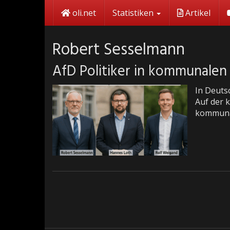
Skip
oli.net
Statistiken
Artikel
to
main
content
Robert Sesselmann
AfD Politiker in kommunalen
In Deuts
Auf der 
kommunal