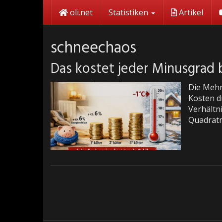
Skip
oli.net
Statistiken
Artikel
to
main
content
schneechaos
Das kostet jeder Minusgrad
Die Mehr
Kosten d
Verhältn
Quadratm