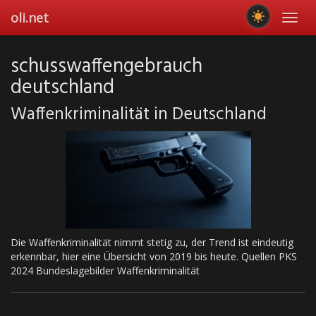
Skip
oli.net
Toggl
to
navig
main
content
schusswaffengebrauch
deutschland
Waffenkriminalität in Deutschland
Die Waffenkriminalität nimmt stetig zu, der Trend ist eindeutig
erkennbar, hier eine Übersicht von 2019 bis heute. Quellen PKS
2024 Bundeslagebilder Waffenkriminalität