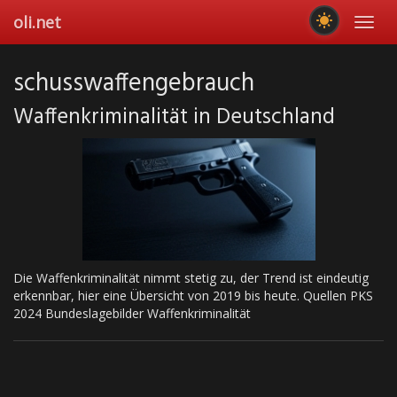
Skip
oli.net
Toggl
to
navig
main
content
schusswaffengebrauch
Waffenkriminalität in Deutschland
Die Waffenkriminalität nimmt stetig zu, der Trend ist eindeutig
erkennbar, hier eine Übersicht von 2019 bis heute. Quellen PKS
2024 Bundeslagebilder Waffenkriminalität