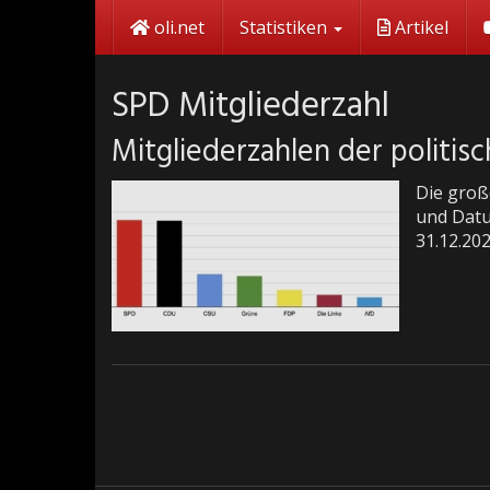
Skip
oli.net
Statistiken
Artikel
to
main
content
SPD Mitgliederzahl
Mitgliederzahlen der politis
Die groß
und Datu
31.12.20