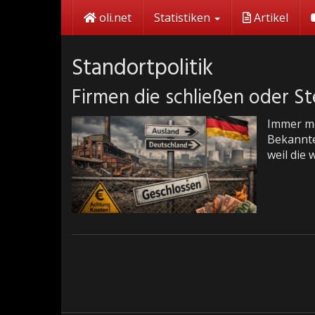
Skip
oli.net
Statistiken
Artikel
to
main
content
Standortpolitik
Firmen die schließen oder St
Immer me
Bekannte
weil die 