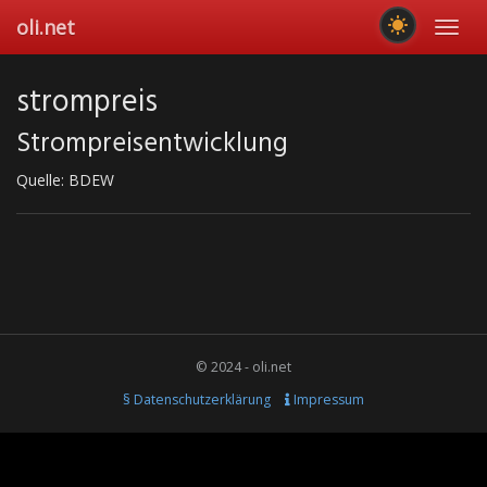
Skip
oli.net
Toggl
to
navig
main
content
strompreis
Strompreisentwicklung
Quelle: BDEW
© 2024 - oli.net
§ Datenschutzerklärung
Impressum