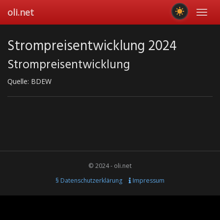
Skip
oli.net
Toggl
to
navig
main
content
Strompreisentwicklung 2024
Strompreisentwicklung
Quelle: BDEW
© 2024 - oli.net
§ Datenschutzerklärung
Impressum