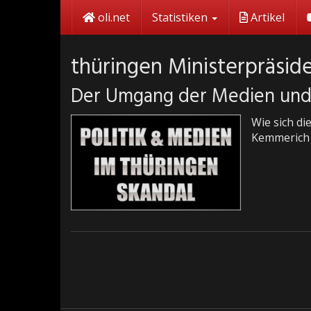
Skip
oli.net
Statistiken
Artikel
to
main
content
thüringen Ministerpräsid
Der Umgang der Medien und 
Wie sich d
Kemmerich g